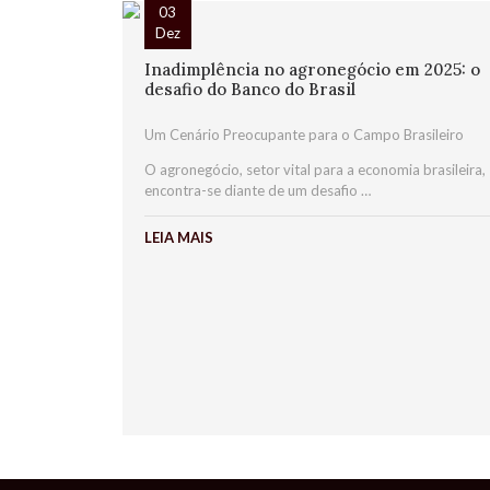
03
Dez
Inadimplência no agronegócio em 2025: o
desafio do Banco do Brasil
Um Cenário Preocupante para o Campo Brasileiro
O agronegócio, setor vital para a economia brasileira,
encontra-se diante de um desafio …
LEIA MAIS