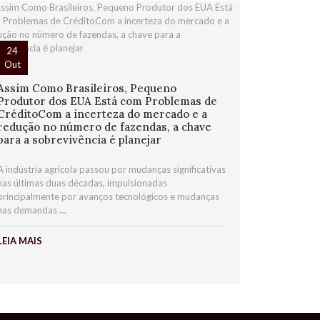
24
Out
Assim Como Brasileiros, Pequeno
Produtor dos EUA Está com Problemas de
CréditoCom a incerteza do mercado e a
redução no número de fazendas, a chave
para a sobrevivência é planejar
A indústria agrícola passou por mudanças significativas
nas últimas duas décadas, impulsionadas
principalmente por avanços tecnológicos e mudanças
nas demandas …
LEIA MAIS