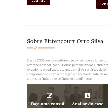
Leia mais
Leia 
Sobre Bittencourt Orro Silva
Desde 2006 nosso escritório dse consolidou ao longo d
referência em soluções jurídicas personalizadas e eficien
experiente e dedicada, atuamos em diversas áreas do Dir
comprometidos com a proteção e o fortalecimento de nosso
a transparência e a excelência no atendimento.