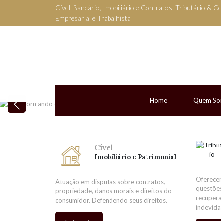
Cível, Bancário, Imobiliário e Contratos, Tributário & C
Empresarial e Trabalhista
Home
Quem So
Previous
Cível
Imobiliário e Patrimonial
Oferecem
Atuação em disputas sobre contratos,
questões
propriedade, danos morais e direitos do
recupera
consumidor. Defendendo seus direitos.
indevid