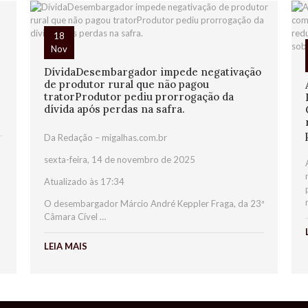
18
Nov
DívidaDesembargador impede negativação
de produtor rural que não pagou
tratorProdutor pediu prorrogação da
dívida após perdas na safra.
Da Redação – migalhas.com.br
sexta-feira, 14 de novembro de 2025
Atualizado às 17:34
O desembargador Márcio André Keppler Fraga, da 23ª
Câmara Cível …
LEIA MAIS