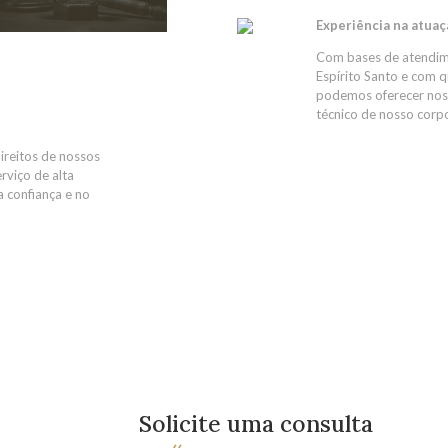
Experiência na atuaç
Com bases de atendime
Espírito Santo e com 
podemos oferecer noss
técnico de nosso corpo
ireitos de nossos
rviço de alta
 confiança e no
Solicite uma consulta