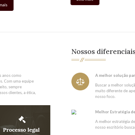
mais
Nossos diferenciai
os anos como
A melhor solução par
tes. Com uma equipe
Buscar a melhor soluçã
eito, sempre
muito diferente de ape
s clientes, a ética,
nosso foco.
Melhor Estratégia d
A melhor estratégia d
nosso escritório busca